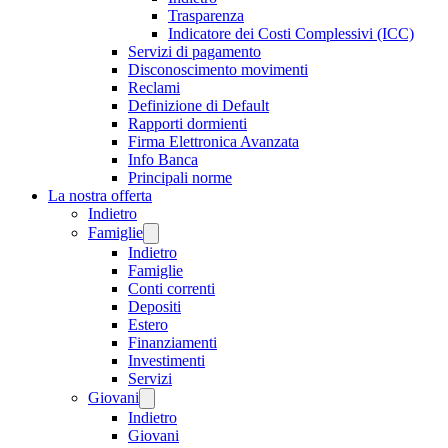
Trasparenza
Indicatore dei Costi Complessivi (ICC)
Servizi di pagamento
Disconoscimento movimenti
Reclami
Definizione di Default
Rapporti dormienti
Firma Elettronica Avanzata
Info Banca
Principali norme
La nostra offerta
Indietro
Famiglie
Indietro
Famiglie
Conti correnti
Depositi
Estero
Finanziamenti
Investimenti
Servizi
Giovani
Indietro
Giovani