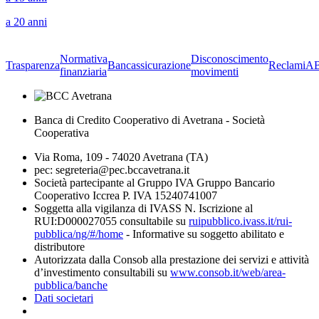
a 20 anni
Normativa
Disconoscimento
Trasparenza
Bancassicurazione
Reclami
A
finanziaria
movimenti
Banca di Credito Cooperativo di Avetrana - Società
Cooperativa
Via Roma, 109 - 74020 Avetrana (TA)
pec: segreteria@pec.bccavetrana.it
Società partecipante al Gruppo IVA Gruppo Bancario
Cooperativo Iccrea P. IVA 15240741007
Soggetta alla vigilanza di IVASS N. Iscrizione al
RUI:D000027055 consultabile su
ruipubblico.ivass.it/rui-
pubblica/ng/#/home
- Informative su soggetto abilitato e
distributore
Autorizzata dalla Consob alla prestazione dei servizi e attività
d’investimento consultabili su
www.consob.it/web/area-
pubblica/banche
Dati societari