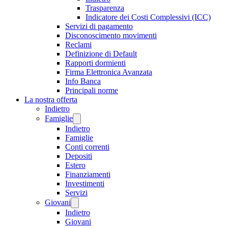
Trasparenza
Indicatore dei Costi Complessivi (ICC)
Servizi di pagamento
Disconoscimento movimenti
Reclami
Definizione di Default
Rapporti dormienti
Firma Elettronica Avanzata
Info Banca
Principali norme
La nostra offerta
Indietro
Famiglie
Indietro
Famiglie
Conti correnti
Depositi
Estero
Finanziamenti
Investimenti
Servizi
Giovani
Indietro
Giovani