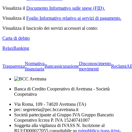
Visualizza il
Documento Informativo sulle spese (FID).
Visualizza il
Foglio Informativo relativo ai servizi di pagamento.
Visualizza il fascicolo dei servizi accessori al conto:
Carta di debito
RelaxBanking
Normativa
Disconoscimento
Trasparenza
Bancassicurazione
Reclami
A
finanziaria
movimenti
Banca di Credito Cooperativo di Avetrana - Società
Cooperativa
Via Roma, 109 - 74020 Avetrana (TA)
pec: segreteria@pec.bccavetrana.it
Società partecipante al Gruppo IVA Gruppo Bancario
Cooperativo Iccrea P. IVA 15240741007
Soggetta alla vigilanza di IVASS N. Iscrizione al
RUI:D000027055 consultabile su
ruipubblico.ivass.it/rui-