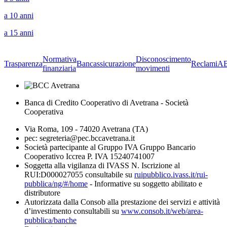
a 10 anni
a 15 anni
Normativa
Disconoscimento
Trasparenza
Bancassicurazione
Reclami
A
finanziaria
movimenti
Banca di Credito Cooperativo di Avetrana - Società
Cooperativa
Via Roma, 109 - 74020 Avetrana (TA)
pec: segreteria@pec.bccavetrana.it
Società partecipante al Gruppo IVA Gruppo Bancario
Cooperativo Iccrea P. IVA 15240741007
Soggetta alla vigilanza di IVASS N. Iscrizione al
RUI:D000027055 consultabile su
ruipubblico.ivass.it/rui-
pubblica/ng/#/home
- Informative su soggetto abilitato e
distributore
Autorizzata dalla Consob alla prestazione dei servizi e attività
d’investimento consultabili su
www.consob.it/web/area-
pubblica/banche