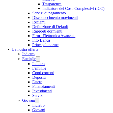
Trasparenza
Indicatore dei Costi Complessivi (ICC)
Servizi di pagamento
Disconoscimento movimenti
Reclami
Definizione di Default
Rapporti dormienti
Firma Elettronica Avanzata
Info Banca
Principali norme
La nostra offerta
Indietro
Famiglie
Indietro
Famiglie
Conti correnti
Depositi
Estero
Finanziamenti
Investimenti
Servizi
Giovani
Indietro
Giovani