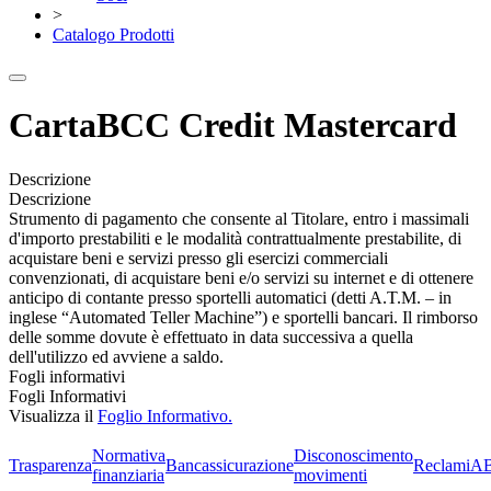
>
Catalogo Prodotti
CartaBCC Credit Mastercard
Descrizione
Descrizione
Strumento di pagamento che consente al Titolare, entro i massimali
d'importo prestabiliti e le modalità contrattualmente prestabilite, di
acquistare beni e servizi presso gli esercizi commerciali
convenzionati, di acquistare beni e/o servizi su internet e di ottenere
anticipo di contante presso sportelli automatici (detti A.T.M. – in
inglese “Automated Teller Machine”) e sportelli bancari. Il rimborso
delle somme dovute è effettuato in data successiva a quella
dell'utilizzo ed avviene a saldo.
Fogli informativi
Fogli Informativi
Visualizza il
Foglio Informativo.
Normativa
Disconoscimento
Trasparenza
Bancassicurazione
Reclami
A
finanziaria
movimenti