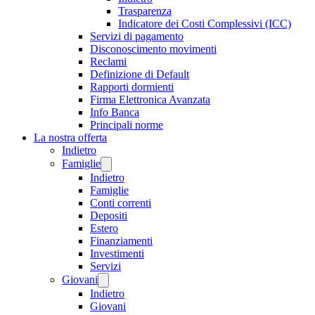
Trasparenza
Indicatore dei Costi Complessivi (ICC)
Servizi di pagamento
Disconoscimento movimenti
Reclami
Definizione di Default
Rapporti dormienti
Firma Elettronica Avanzata
Info Banca
Principali norme
La nostra offerta
Indietro
Famiglie
Indietro
Famiglie
Conti correnti
Depositi
Estero
Finanziamenti
Investimenti
Servizi
Giovani
Indietro
Giovani