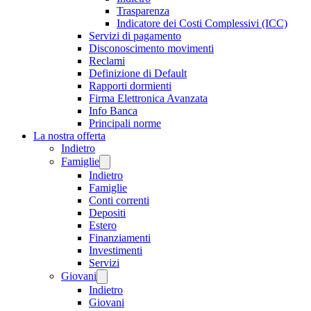
Trasparenza
Indicatore dei Costi Complessivi (ICC)
Servizi di pagamento
Disconoscimento movimenti
Reclami
Definizione di Default
Rapporti dormienti
Firma Elettronica Avanzata
Info Banca
Principali norme
La nostra offerta
Indietro
Famiglie
Indietro
Famiglie
Conti correnti
Depositi
Estero
Finanziamenti
Investimenti
Servizi
Giovani
Indietro
Giovani