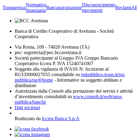
Normativa
Disconoscimento
Trasparenza
Bancassicurazione
Reclami
A
finanziaria
movimenti
Banca di Credito Cooperativo di Avetrana - Società
Cooperativa
Via Roma, 109 - 74020 Avetrana (TA)
pec: segreteria@pec.bccavetrana.it
Società partecipante al Gruppo IVA Gruppo Bancario
Cooperativo Iccrea P. IVA 15240741007
Soggetta alla vigilanza di IVASS N. Iscrizione al
RUI:D000027055 consultabile su
ruipubblico.ivass.it/rui-
pubblica/ng/#/home
- Informative su soggetto abilitato e
distributore
Autorizzata dalla Consob alla prestazione dei servizi e attività
d’investimento consultabili su
www.consob.it/web/area-
pubblica/banche
Dati societari
Realizzato da
Iccrea Banca S.p.A