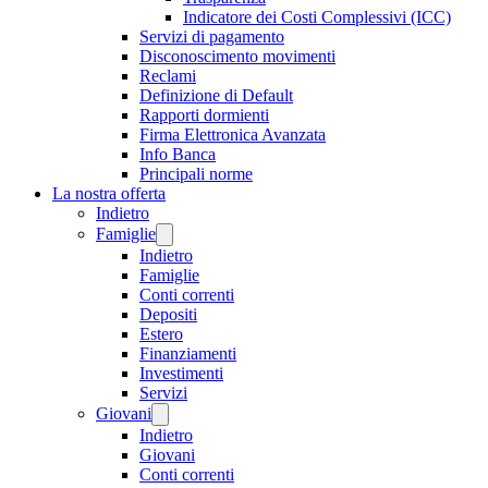
Indicatore dei Costi Complessivi (ICC)
Servizi di pagamento
Disconoscimento movimenti
Reclami
Definizione di Default
Rapporti dormienti
Firma Elettronica Avanzata
Info Banca
Principali norme
La nostra offerta
Indietro
Famiglie
Indietro
Famiglie
Conti correnti
Depositi
Estero
Finanziamenti
Investimenti
Servizi
Giovani
Indietro
Giovani
Conti correnti