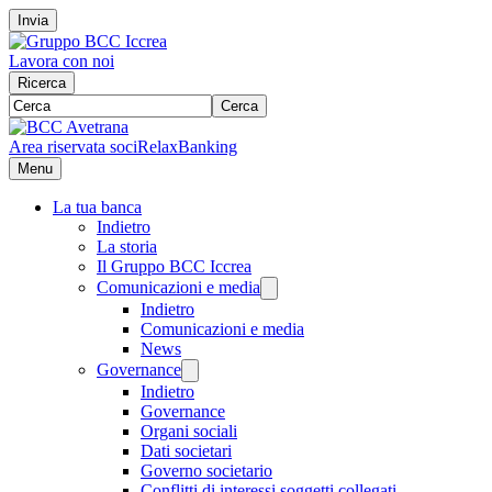
Invia
Lavora con noi
Ricerca
Cerca
Area riservata soci
RelaxBanking
Menu
La tua banca
Indietro
La storia
Il Gruppo BCC Iccrea
Comunicazioni e media
Indietro
Comunicazioni e media
News
Governance
Indietro
Governance
Organi sociali
Dati societari
Governo societario
Conflitti di interessi soggetti collegati