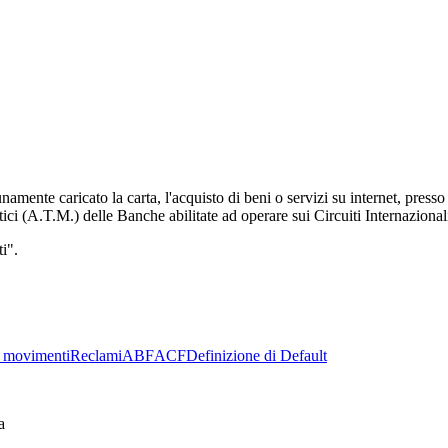
ente caricato la carta, l'acquisto di beni o servizi su internet, presso
ici (A.T.M.) delle Banche abilitate ad operare sui Circuiti Internaziona
i".
 movimenti
Reclami
ABF
ACF
Definizione di Default
a