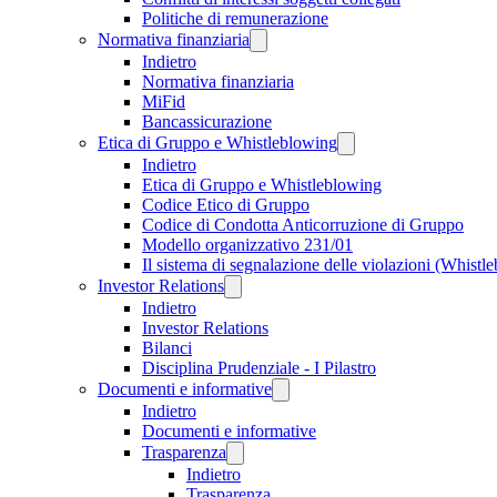
Politiche di remunerazione
Normativa finanziaria
Indietro
Normativa finanziaria
MiFid
Bancassicurazione
Etica di Gruppo e Whistleblowing
Indietro
Etica di Gruppo e Whistleblowing
Codice Etico di Gruppo
Codice di Condotta Anticorruzione di Gruppo
Modello organizzativo 231/01
Il sistema di segnalazione delle violazioni (Whistl
Investor Relations
Indietro
Investor Relations
Bilanci
Disciplina Prudenziale - I Pilastro
Documenti e informative
Indietro
Documenti e informative
Trasparenza
Indietro
Trasparenza