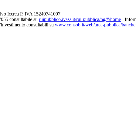
tivo Iccrea P. IVA 15240741007
7055 consultabile su
ruipubblico.ivass.it/rui-pubblica/ng/#/home
- Inform
d’investimento consultabili su
www.consob.it/web/area-pubblica/banche