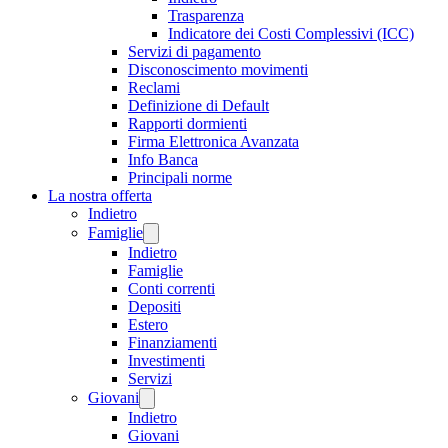
Trasparenza
Indicatore dei Costi Complessivi (ICC)
Servizi di pagamento
Disconoscimento movimenti
Reclami
Definizione di Default
Rapporti dormienti
Firma Elettronica Avanzata
Info Banca
Principali norme
La nostra offerta
Indietro
Famiglie
Indietro
Famiglie
Conti correnti
Depositi
Estero
Finanziamenti
Investimenti
Servizi
Giovani
Indietro
Giovani