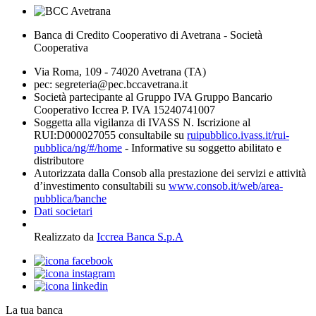
Banca di Credito Cooperativo di Avetrana - Società
Cooperativa
Via Roma, 109 - 74020 Avetrana (TA)
pec: segreteria@pec.bccavetrana.it
Società partecipante al Gruppo IVA Gruppo Bancario
Cooperativo Iccrea P. IVA 15240741007
Soggetta alla vigilanza di IVASS N. Iscrizione al
RUI:D000027055 consultabile su
ruipubblico.ivass.it/rui-
pubblica/ng/#/home
- Informative su soggetto abilitato e
distributore
Autorizzata dalla Consob alla prestazione dei servizi e attività
d’investimento consultabili su
www.consob.it/web/area-
pubblica/banche
Dati societari
Realizzato da
Iccrea Banca S.p.A
La tua banca