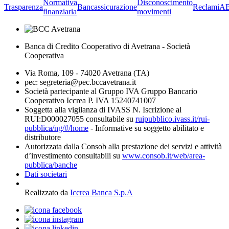
Normativa
Disconoscimento
Trasparenza
Bancassicurazione
Reclami
A
finanziaria
movimenti
Banca di Credito Cooperativo di Avetrana - Società
Cooperativa
Via Roma, 109 - 74020 Avetrana (TA)
pec: segreteria@pec.bccavetrana.it
Società partecipante al Gruppo IVA Gruppo Bancario
Cooperativo Iccrea P. IVA 15240741007
Soggetta alla vigilanza di IVASS N. Iscrizione al
RUI:D000027055 consultabile su
ruipubblico.ivass.it/rui-
pubblica/ng/#/home
- Informative su soggetto abilitato e
distributore
Autorizzata dalla Consob alla prestazione dei servizi e attività
d’investimento consultabili su
www.consob.it/web/area-
pubblica/banche
Dati societari
Realizzato da
Iccrea Banca S.p.A