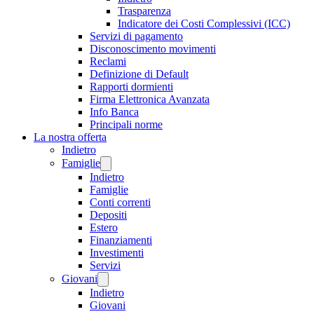
Trasparenza
Indicatore dei Costi Complessivi (ICC)
Servizi di pagamento
Disconoscimento movimenti
Reclami
Definizione di Default
Rapporti dormienti
Firma Elettronica Avanzata
Info Banca
Principali norme
La nostra offerta
Indietro
Famiglie
Indietro
Famiglie
Conti correnti
Depositi
Estero
Finanziamenti
Investimenti
Servizi
Giovani
Indietro
Giovani