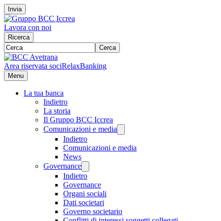
Invia
Lavora con noi
Ricerca
Cerca
Area riservata soci
RelaxBanking
Menu
La tua banca
Indietro
La storia
Il Gruppo BCC Iccrea
Comunicazioni e media
Indietro
Comunicazioni e media
News
Governance
Indietro
Governance
Organi sociali
Dati societari
Governo societario
Conflitti di interessi soggetti collegati