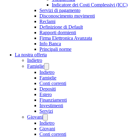
Indicatore dei Costi Complessivi (ICC)
Servizi di pagamento
Disconoscimento movimenti
Reclami
Definizione di Default
Rapporti dormienti
Firma Elettronica Avanzata
Info Banca
Principali norme
La nostra offerta
Indietro
Famiglie
Indietro
Famiglie
Conti correnti
Depositi
Estero
Finanziamenti
Investimenti
Servizi
Giovani
Indietro
Giovani
Conti correnti