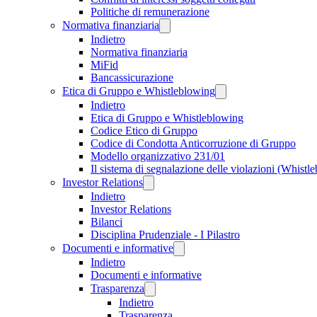
Politiche di remunerazione
Normativa finanziaria
Indietro
Normativa finanziaria
MiFid
Bancassicurazione
Etica di Gruppo e Whistleblowing
Indietro
Etica di Gruppo e Whistleblowing
Codice Etico di Gruppo
Codice di Condotta Anticorruzione di Gruppo
Modello organizzativo 231/01
Il sistema di segnalazione delle violazioni (Whistl
Investor Relations
Indietro
Investor Relations
Bilanci
Disciplina Prudenziale - I Pilastro
Documenti e informative
Indietro
Documenti e informative
Trasparenza
Indietro
Trasparenza