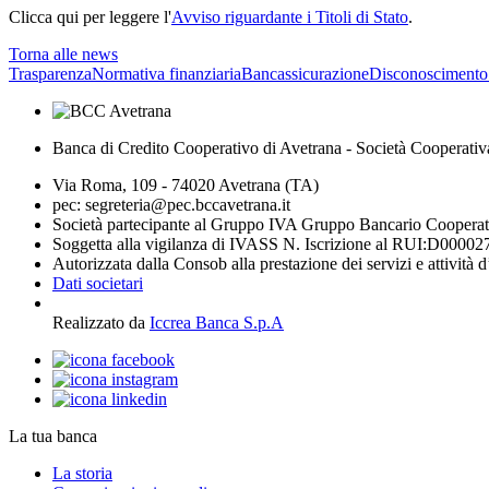
Clicca qui per leggere l'
Avviso riguardante i Titoli di Stato
.
Torna alle news
Trasparenza
Normativa finanziaria
Bancassicurazione
Disconoscimento
Banca di Credito Cooperativo di Avetrana - Società Cooperativ
Via Roma, 109 - 74020 Avetrana (TA)
pec: segreteria@pec.bccavetrana.it
Società partecipante al Gruppo IVA Gruppo Bancario Coopera
Soggetta alla vigilanza di IVASS N. Iscrizione al RUI:D00002
Autorizzata dalla Consob alla prestazione dei servizi e attività 
Dati societari
Realizzato da
Iccrea Banca S.p.A
La tua banca
La storia