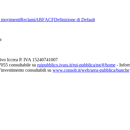
 movimenti
Reclami
ABF
ACF
Definizione di Default
a
tivo Iccrea P. IVA 15240741007
7055 consultabile su
ruipubblico.ivass.it/rui-pubblica/ng/#/home
- Inform
d’investimento consultabili su
www.consob.it/web/area-pubblica/banche