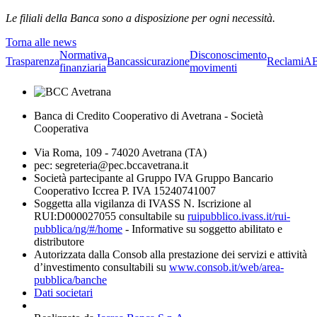
Le filiali della Banca sono a disposizione per ogni necessità.
Torna alle news
Normativa
Disconoscimento
Trasparenza
Bancassicurazione
Reclami
A
finanziaria
movimenti
Banca di Credito Cooperativo di Avetrana - Società
Cooperativa
Via Roma, 109 - 74020 Avetrana (TA)
pec: segreteria@pec.bccavetrana.it
Società partecipante al Gruppo IVA Gruppo Bancario
Cooperativo Iccrea P. IVA 15240741007
Soggetta alla vigilanza di IVASS N. Iscrizione al
RUI:D000027055 consultabile su
ruipubblico.ivass.it/rui-
pubblica/ng/#/home
- Informative su soggetto abilitato e
distributore
Autorizzata dalla Consob alla prestazione dei servizi e attività
d’investimento consultabili su
www.consob.it/web/area-
pubblica/banche
Dati societari