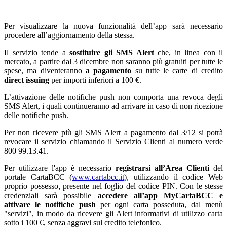
Per visualizzare la nuova funzionalità dell’app sarà necessario
procedere all’aggiornamento della stessa.
Il servizio tende a
sostituire gli SMS Alert
che, in linea con il
mercato, a partire dal 3 dicembre non saranno più gratuiti per tutte le
spese, ma diventeranno
a pagamento
su tutte le carte di credito
direct issuing
per importi inferiori a 100 €.
L’attivazione delle notifiche push non comporta una revoca degli
SMS Alert, i quali continueranno ad arrivare in caso di non ricezione
delle notifiche push.
Per non ricevere più gli SMS Alert a pagamento dal 3/12 si potrà
revocare il servizio chiamando il Servizio Clienti al numero verde
800 99.13.41.
Per utilizzare l'app è necessario
registrarsi all’Area Clienti
del
portale CartaBCC (
www.cartabcc.it
), utilizzando il codice Web
proprio possesso, presente nel foglio del codice PIN. Con le stesse
credenziali sarà possibile
accedere all’app MyCartaBCC e
attivare le notifiche push
per ogni carta posseduta, dal menù
"servizi", in modo da ricevere gli Alert informativi di utilizzo carta
sotto i 100 €, senza aggravi sul credito telefonico.