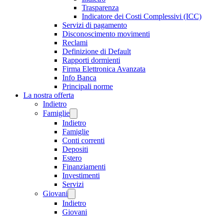
Trasparenza
Indicatore dei Costi Complessivi (ICC)
Servizi di pagamento
Disconoscimento movimenti
Reclami
Definizione di Default
Rapporti dormienti
Firma Elettronica Avanzata
Info Banca
Principali norme
La nostra offerta
Indietro
Famiglie
Indietro
Famiglie
Conti correnti
Depositi
Estero
Finanziamenti
Investimenti
Servizi
Giovani
Indietro
Giovani