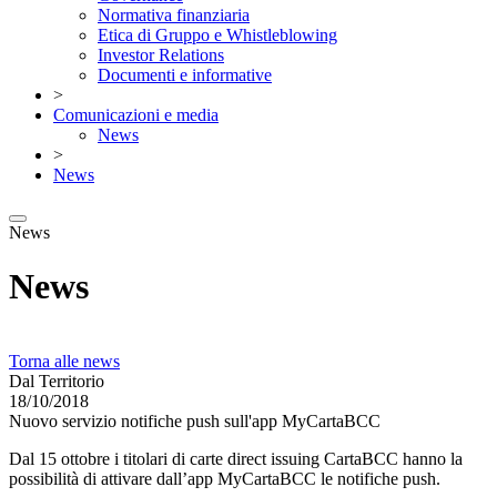
Normativa finanziaria
Etica di Gruppo e Whistleblowing
Investor Relations
Documenti e informative
>
Comunicazioni e media
News
>
News
News
News
Torna alle news
Dal Territorio
18/10/2018
Nuovo servizio notifiche push sull'app MyCartaBCC
Dal 15 ottobre i titolari di carte direct issuing CartaBCC hanno la
possibilità di attivare dall’app MyCartaBCC le notifiche push.