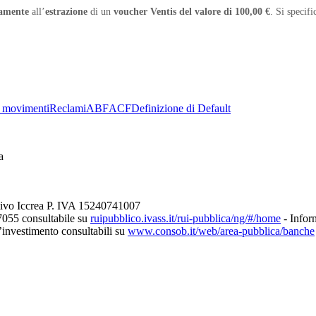
camente
all’
estrazione
di un
voucher Ventis del valore di 100,00 €
. Si specif
 movimenti
Reclami
ABF
ACF
Definizione di Default
a
tivo Iccrea P. IVA 15240741007
7055 consultabile su
ruipubblico.ivass.it/rui-pubblica/ng/#/home
- Inform
d’investimento consultabili su
www.consob.it/web/area-pubblica/banche