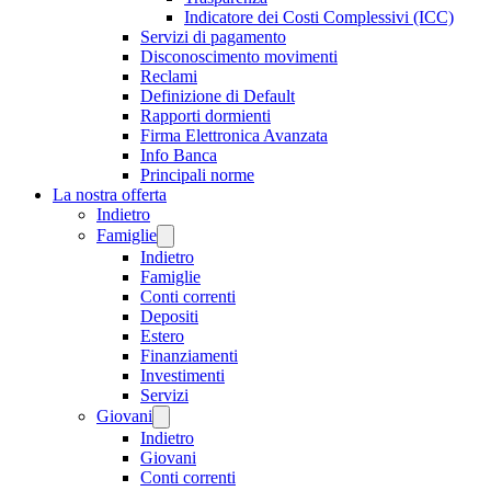
Indicatore dei Costi Complessivi (ICC)
Servizi di pagamento
Disconoscimento movimenti
Reclami
Definizione di Default
Rapporti dormienti
Firma Elettronica Avanzata
Info Banca
Principali norme
La nostra offerta
Indietro
Famiglie
Indietro
Famiglie
Conti correnti
Depositi
Estero
Finanziamenti
Investimenti
Servizi
Giovani
Indietro
Giovani
Conti correnti