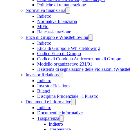
Politiche di remunerazione
Normativa finanziaria
Indietro
Normativa finanziaria
MiFid
Bancassicurazione
Etica di Gruppo e Whistleblowing
Indietro
Etica di Gruppo e Whistleblowing
Codice Etico di Gruppo
Codice di Condotta Anticorruzione di Gruppo
Modello organizzativo 231/01
Il sistema di segnalazione delle violazioni (Whistl
Investor Relations
Indietro
Investor Relations
Bilanci
Disciplina Prudenziale - I Pilastro
Documenti e informative
Indietro
Documenti e informative
Trasparenza
Indietro
Trasparenza