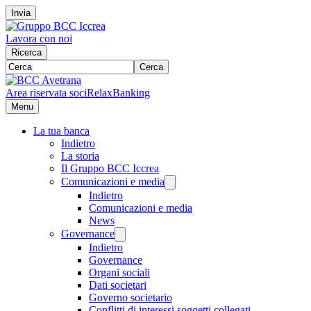
Invia
Lavora con noi
Ricerca
Cerca
Area riservata soci
RelaxBanking
Menu
La tua banca
Indietro
La storia
Il Gruppo BCC Iccrea
Comunicazioni e media
Indietro
Comunicazioni e media
News
Governance
Indietro
Governance
Organi sociali
Dati societari
Governo societario
Conflitti di interessi soggetti collegati