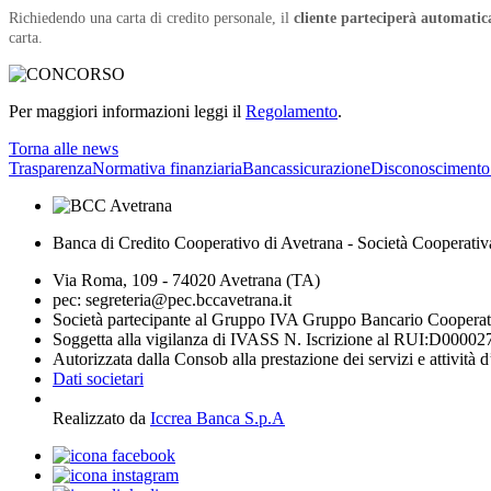
Richiedendo una carta di credito personale, il
cliente parteciperà automati
carta.
Per maggiori informazioni leggi il
Regolamento
.
Torna alle news
Trasparenza
Normativa finanziaria
Bancassicurazione
Disconoscimento
Banca di Credito Cooperativo di Avetrana - Società Cooperativ
Via Roma, 109 - 74020 Avetrana (TA)
pec: segreteria@pec.bccavetrana.it
Società partecipante al Gruppo IVA Gruppo Bancario Coopera
Soggetta alla vigilanza di IVASS N. Iscrizione al RUI:D00002
Autorizzata dalla Consob alla prestazione dei servizi e attività 
Dati societari
Realizzato da
Iccrea Banca S.p.A