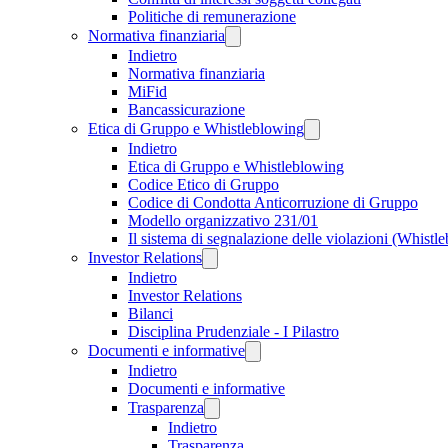
Politiche di remunerazione
Normativa finanziaria
Indietro
Normativa finanziaria
MiFid
Bancassicurazione
Etica di Gruppo e Whistleblowing
Indietro
Etica di Gruppo e Whistleblowing
Codice Etico di Gruppo
Codice di Condotta Anticorruzione di Gruppo
Modello organizzativo 231/01
Il sistema di segnalazione delle violazioni (Whistl
Investor Relations
Indietro
Investor Relations
Bilanci
Disciplina Prudenziale - I Pilastro
Documenti e informative
Indietro
Documenti e informative
Trasparenza
Indietro
Trasparenza