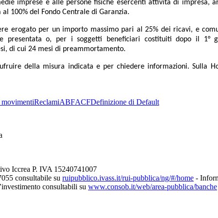
edie imprese e alle persone fisiche esercenti attività di impresa, ar
a al 100% del Fondo Centrale di Garanzia.
ssere erogato per un importo massimo pari al 25% dei ricavi, e comu
scale presentata o, per i soggetti beneficiari costituiti dopo il
esi, di cui 24 mesi di preammortamento.
r usufruire della misura indicata e per chiedere informazioni. Sull
 movimenti
Reclami
ABF
ACF
Definizione di Default
a
tivo Iccrea P. IVA 15240741007
7055 consultabile su
ruipubblico.ivass.it/rui-pubblica/ng/#/home
- Inform
d’investimento consultabili su
www.consob.it/web/area-pubblica/banche