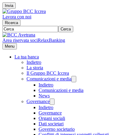
Invia
Lavora con noi
Ricerca
Cerca
Area riservata soci
RelaxBanking
Menu
La tua banca
Indietro
La storia
Il Gruppo BCC Iccrea
Comunicazioni e media
Indietro
Comunicazioni e media
News
Governance
Indietro
Governance
Organi sociali
Dati societari
Governo societario
Conflitti di interessi soggetti collegati