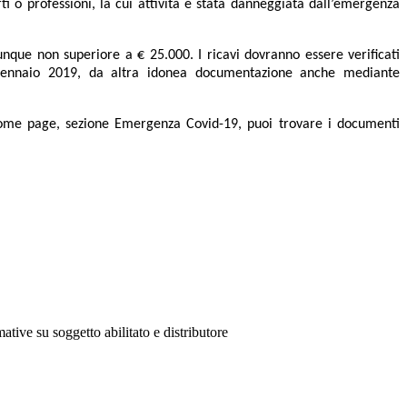
ti o professioni, la cui attività è stata danneggiata dall’emergenza
nque non superiore a € 25.000. I ricavi dovranno essere verificati
 1° gennaio 2019, da altra idonea documentazione anche mediante
a Home page, sezione Emergenza Covid-19, puoi trovare i documenti
ative su soggetto abilitato e distributore