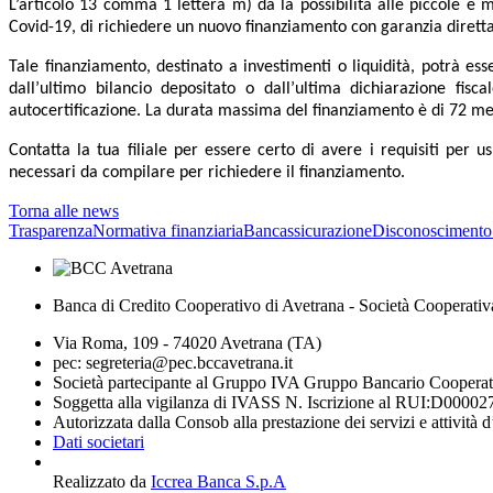
L’articolo 13 comma 1 lettera m) da la possibilità alle piccole e m
Covid-19, di richiedere un nuovo finanziamento con garanzia dirett
Tale finanziamento, destinato a investimenti o liquidità, potrà e
dall’ultimo bilancio depositato o dall’ultima dichiarazione fi
autocertificazione. La durata massima del finanziamento è di 72 m
Contatta la tua filiale per essere certo di avere i requisiti pe
necessari da compilare per richiedere il finanziamento.
Torna alle news
Trasparenza
Normativa finanziaria
Bancassicurazione
Disconoscimento
Banca di Credito Cooperativo di Avetrana - Società Cooperativ
Via Roma, 109 - 74020 Avetrana (TA)
pec: segreteria@pec.bccavetrana.it
Società partecipante al Gruppo IVA Gruppo Bancario Coopera
Soggetta alla vigilanza di IVASS N. Iscrizione al RUI:D00002
Autorizzata dalla Consob alla prestazione dei servizi e attività 
Dati societari
Realizzato da
Iccrea Banca S.p.A