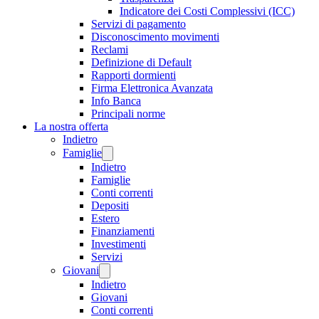
Indicatore dei Costi Complessivi (ICC)
Servizi di pagamento
Disconoscimento movimenti
Reclami
Definizione di Default
Rapporti dormienti
Firma Elettronica Avanzata
Info Banca
Principali norme
La nostra offerta
Indietro
Famiglie
Indietro
Famiglie
Conti correnti
Depositi
Estero
Finanziamenti
Investimenti
Servizi
Giovani
Indietro
Giovani
Conti correnti