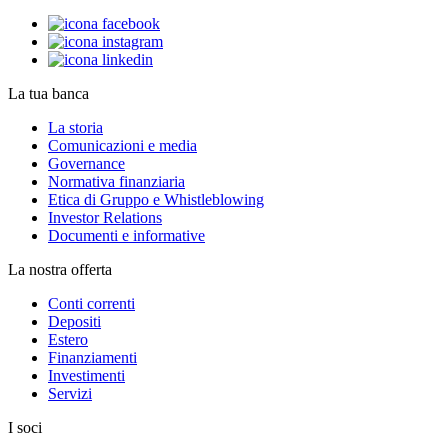
La tua banca
La storia
Comunicazioni e media
Governance
Normativa finanziaria
Etica di Gruppo e Whistleblowing
Investor Relations
Documenti e informative
La nostra offerta
Conti correnti
Depositi
Estero
Finanziamenti
Investimenti
Servizi
I soci