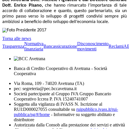
Dott. Enrico Pisano,
che hanno rimarcato l’importanza di tale
accordo di collaborazione e quanto, questo partenariato, sia un
primo passo verso lo sviluppo di progetti condivisi sempre più
ambiziosi a beneficio dello sviluppo dell’economia locale.
Torna alle news
Normativa
Disconoscimento
Trasparenza
Bancassicurazione
Reclami
A
finanziaria
movimenti
Banca di Credito Cooperativo di Avetrana - Società
Cooperativa
Via Roma, 109 - 74020 Avetrana (TA)
pec: segreteria@pec.bccavetrana.it
Società partecipante al Gruppo IVA Gruppo Bancario
Cooperativo Iccrea P. IVA 15240741007
Soggetta alla vigilanza di IVASS N. Iscrizione al
RUI:D000027055 consultabile su
ruipubblico.ivass.it/rui-
pubblica/ng/#/home
- Informative su soggetto abilitato e
distributore
Autorizzata dalla Consob alla prestazione dei servizi e attività