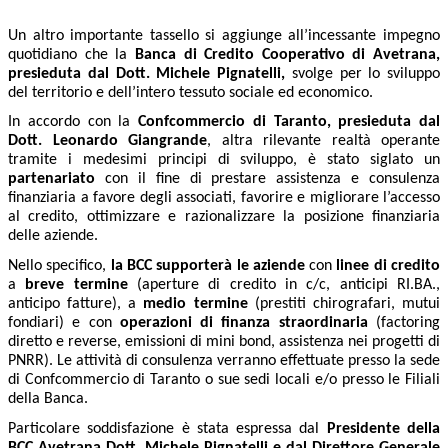
Un altro importante tassello si aggiunge all’incessante impegno
quotidiano che la
Banca di Credito Cooperativo di Avetrana,
presieduta dal Dott. Michele Pignatelli,
svolge per lo sviluppo
del territorio e dell’intero tessuto sociale ed economico.
In accordo con la
Confcommercio di Taranto, presieduta dal
Dott. Leonardo Giangrande
, altra rilevante realtà operante
tramite i medesimi principi di sviluppo, è stato siglato un
partenariato
con il fine di prestare assistenza e consulenza
finanziaria a favore degli associati, favorire e migliorare l’accesso
al credito, ottimizzare e razionalizzare la posizione finanziaria
delle aziende.
Nello specifico,
la BCC supporterà le aziende
con
linee di credito
a
breve termine
(aperture di credito in c/c, anticipi RI.BA.,
anticipo fatture), a
medio termine
(prestiti chirografari, mutui
fondiari) e con
operazioni di finanza straordinaria
(factoring
diretto e reverse, emissioni di mini bond, assistenza nei progetti di
PNRR). Le attività di consulenza verranno effettuate presso la sede
di Confcommercio di Taranto o sue sedi locali e/o presso le Filiali
della Banca.
Particolare soddisfazione è stata espressa dal
Presidente della
BCC Avetrana Dott. Michele Pignatelli e dal Direttore Generale