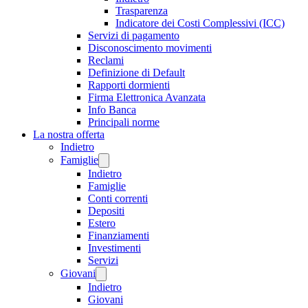
Trasparenza
Indicatore dei Costi Complessivi (ICC)
Servizi di pagamento
Disconoscimento movimenti
Reclami
Definizione di Default
Rapporti dormienti
Firma Elettronica Avanzata
Info Banca
Principali norme
La nostra offerta
Indietro
Famiglie
Indietro
Famiglie
Conti correnti
Depositi
Estero
Finanziamenti
Investimenti
Servizi
Giovani
Indietro
Giovani