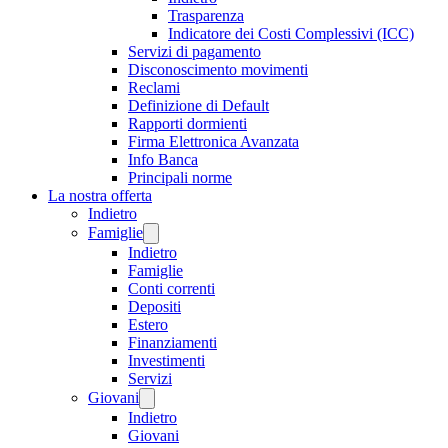
Trasparenza
Indicatore dei Costi Complessivi (ICC)
Servizi di pagamento
Disconoscimento movimenti
Reclami
Definizione di Default
Rapporti dormienti
Firma Elettronica Avanzata
Info Banca
Principali norme
La nostra offerta
Indietro
Famiglie
Indietro
Famiglie
Conti correnti
Depositi
Estero
Finanziamenti
Investimenti
Servizi
Giovani
Indietro
Giovani