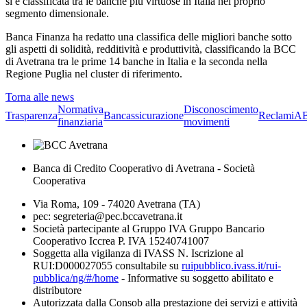
si è classificata tra le banche più virtuose in Italia nel proprio
segmento dimensionale.
Banca Finanza ha redatto una classifica delle migliori banche sotto
gli aspetti di solidità, redditività e produttività, classificando la BCC
di Avetrana tra le prime 14 banche in Italia e la seconda nella
Regione Puglia nel cluster di riferimento.
Torna alle news
Normativa
Disconoscimento
Trasparenza
Bancassicurazione
Reclami
A
finanziaria
movimenti
Banca di Credito Cooperativo di Avetrana - Società
Cooperativa
Via Roma, 109 - 74020 Avetrana (TA)
pec: segreteria@pec.bccavetrana.it
Società partecipante al Gruppo IVA Gruppo Bancario
Cooperativo Iccrea P. IVA 15240741007
Soggetta alla vigilanza di IVASS N. Iscrizione al
RUI:D000027055 consultabile su
ruipubblico.ivass.it/rui-
pubblica/ng/#/home
- Informative su soggetto abilitato e
distributore
Autorizzata dalla Consob alla prestazione dei servizi e attività