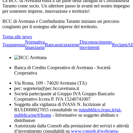
La BCC di Avetrana entra a far parte della famiglia di Confindustria
Taranto come socio. Un ulteriore passo in avanti nel nostro impegno
per sostenere imprese, innovazione e territorio!
BCC di Avetrana e Confindustria Taranto iniziano un percorso
congiunto per il sostegno alle imprese del territorio.
Torna alle news
Normativa
Disconoscimento
Trasparenza
Bancassicurazione
Reclami
A
finanziaria
movimenti
Banca di Credito Cooperativo di Avetrana - Società
Cooperativa
Via Roma, 109 - 74020 Avetrana (TA)
pec: segreteria@pec.bccavetrana.it
Società partecipante al Gruppo IVA Gruppo Bancario
Cooperativo Iccrea P. IVA 15240741007
Soggetta alla vigilanza di IVASS N. Iscrizione al
RUI:D000027055 consultabile su
ruipubblico.ivass.it/rui-
pubblica/ng/#/home
- Informative su soggetto abilitato e
distributore
Autorizzata dalla Consob alla prestazione dei servizi e attività
d’investimento consultabili su
www.consob.it/web/area-