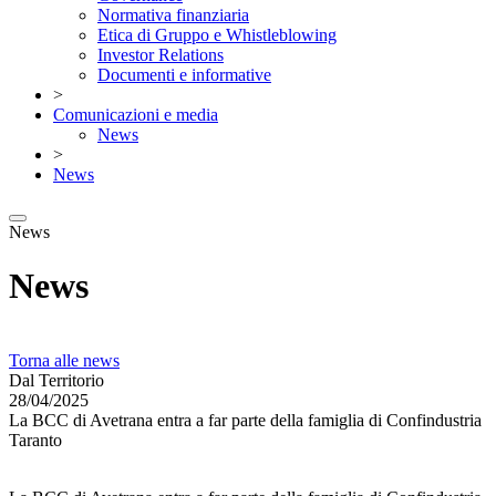
Normativa finanziaria
Etica di Gruppo e Whistleblowing
Investor Relations
Documenti e informative
>
Comunicazioni e media
News
>
News
News
News
Torna alle news
Dal Territorio
28/04/2025
La BCC di Avetrana entra a far parte della famiglia di Confindustria
Taranto