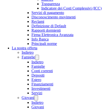
Trasparenza
Indicatore dei Costi Complessivi (ICC)
Servizi di pagamento
Disconoscimento movimenti
Reclami
Definizione di Default
Rapporti dormienti
Firma Elettronica Avanzata
Info Banca
Principali norme
La nostra offerta
Indietro
Famiglie
Indietro
Famiglie
Conti correnti
Depositi
Estero
Finanziamenti
Investimenti
Servizi
Giovani
Indietro
Giovani